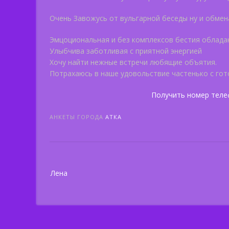
Очень Завожусь от вульгарной беседы ну и обме
Эмцоциональная и без комплексов бестия облада
Улыбчива заботливая с приятной энергией
Хочу найти нежные встречи любящие объятия.
Потрахаюсь в наше удовольствие частенько с го
Получить номер теле
АНКЕТЫ ГОРОДА
АТКА
Post
Лена
navigation