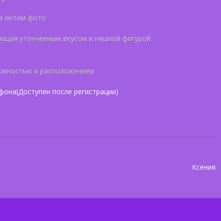
на интим фото
ющая утонченным вкусом и няшной фигурой.
товностью и расположением
фона(Доступен после регистрации)
Ксения