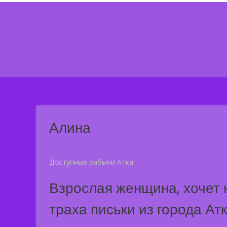
Skip
to
content
Алина
Доступные рабыни Атка:
Взрослая женщина, хочет 
траха письки из города Ат