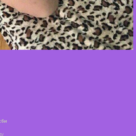
сби
ду