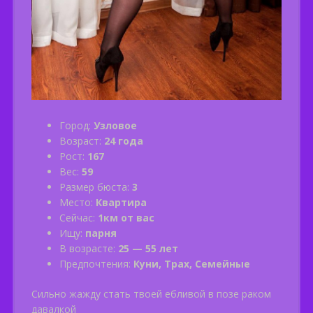
Город:
Узловое
Возраст:
24 года
Рост:
167
Вес:
59
Размер бюста:
3
Место:
Квартира
Сейчас:
1км от вас
Ищу:
парня
В возрасте:
25 — 55 лет
Предпочтения:
Куни, Трах, Семейные
Сильно жажду стать твоей ебливой в позе раком
давалкой