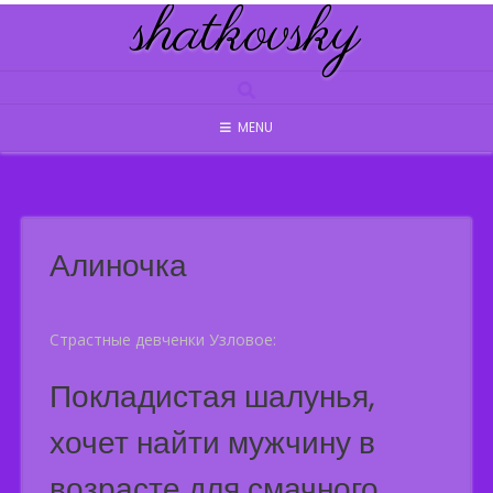
shatkovsky
Skip
to
content
MENU
Алиночка
Страстные девченки Узловое:
Покладистая шалунья,
хочет найти мужчину в
возрасте для смачного