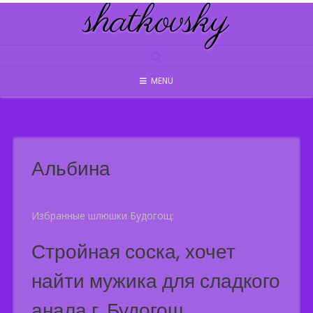
shatkovsky
Skip
to
content
MENU
Альбина
Избранные шлюшки Будогощ:
Стройная соска, хочет
найти мужика для сладкого
анала г. Будогощ