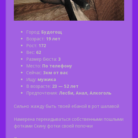
Город:
Будогощ
Возраст:
19 лет
Рост:
172
Вес:
62
Размер бюста:
3
Место:
По телефону
Сейчас:
3км от вас
Ищу:
мужика
В возрасте:
23 — 52 лет
Предпочтения:
Лесби, Анал, Алкоголь
Сильно жажду быть твоей ебаной в рот шалавой
Намерена перекидываться собственными пошлыми
фотками Скину фотки своей попочки