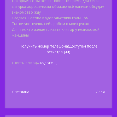
Покорная соска хочет провести время для секса
фигурка хорошенькая обожаю всё напиши обсудим
знакомство жду
Сладкая. Готова к удовольствию голышом.
Ты почувствуешь себя рабом в моих руках.
Для тех кто желает лизать клитор у незнакомой
женщины
Получить номер телефона(Доступен после
регистрации)
АНКЕТЫ ГОРОДА
БУДОГОЩ
Post
Светлана
Лёля
navigation