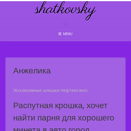
shatkovsky
Skip
to
content
MENU
Анжелика
Эксклюзивные шлюшки Нефтеюганск:
Распутная крошка, хочет
найти парня для хорошего
минета в авто город