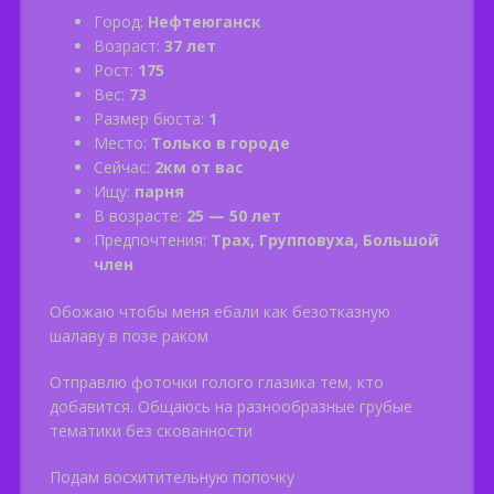
Город:
Нефтеюганск
Возраст:
37 лет
Рост:
175
Вес:
73
Размер бюста:
1
Место:
Только в городе
Сейчас:
2км от вас
Ищу:
парня
В возрасте:
25 — 50 лет
Предпочтения:
Трах, Групповуха, Большой
член
Обожаю чтобы меня ебали как безотказную
шалаву в позе раком
Отправлю фоточки голого глазика тем, кто
добавится. Общаюсь на разнообразные грубые
тематики без скованности
Подам восхитительную попочку