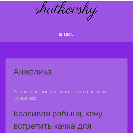
shatkovsky
Skip
to
content
MENU
Анжелика
Раскрепощенные женщины лёгкого поведения
Минусинск:
Красивая рабыня, хочу
встретить качка для