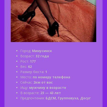
Город:
Минусинск
Возраст:
32 года
Рост:
177
Вес:
62
Размер бюста:
1
Место:
по номеру телефона
Сейчас:
2км от вас
Ищу:
мужчину в возрасте
В возрасте:
23 — 43 лет
Предпочтения:
БДСМ, Групповуха, Досуг