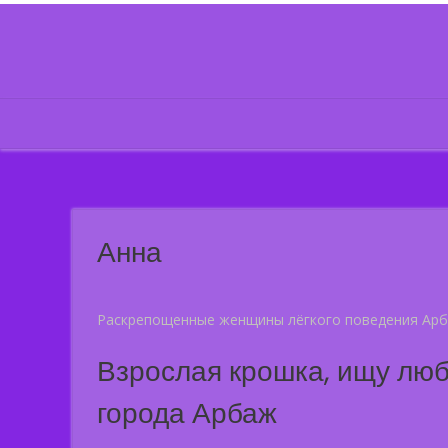
Skip
to
content
Анна
Раскрепощенные женщины лёгкого поведения Арб
Взрослая крошка, ищу люб
города Арбаж