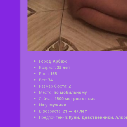
Город:
Арбаж
Возраст:
25 лет
Рост:
155
Вес:
74
Размер бюста:
2
Место:
по мобильному
Сейчас:
1500 метров от вас
Ищу:
мужика
В возрасте:
21 — 47 лет
Предпочтения:
Куни, Девственники, Алко