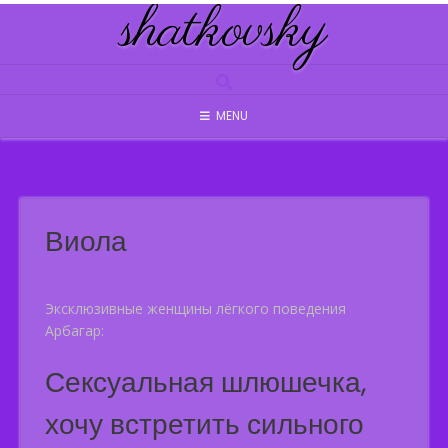
shatkovsky
Skip
to
content
MENU
Виола
Эксклюзивные женщины лёгкого поведения
Арбагар:
Сексуальная шлюшечка,
хочу встретить сильного