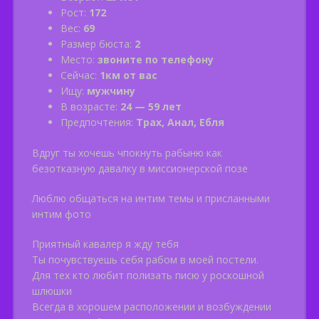
Рост:
172
Вес:
69
Размер бюста:
2
Место:
звоните по телефону
Сейчас:
1км от вас
Ищу:
мужчину
В возрасте:
24 — 59 лет
Предпочтения:
Трах, Анал, Ебля
Вдруг ты хочешь чпокнуть рабыню как
безотказную давалку в миссионерской позе
Люблю общаться на интим темы и приcланными
интим фото
Приятный кавалер я жду тебя
Ты почувствуешь себя рабом в моей постели.
Для тех кто любит полизать писю у роскошной
шлюшки
Всегда в хорошем расположении и возбуждении