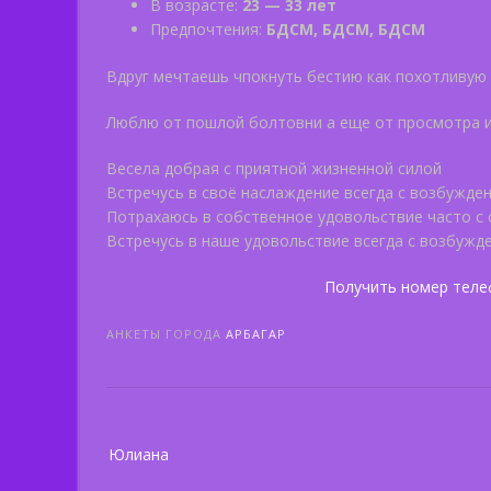
В возрасте:
23 — 33 лет
Предпочтения:
БДСМ, БДСМ, БДСМ
Вдруг мечтаешь чпокнуть бестию как похотливую
Люблю от пошлой болтовни а еще от просмотра 
Bесела добрая с приятной жизненной силой
Встречусь в своё наслаждение всегда с возбужд
Потрахаюсь в собственное удовольствие часто с
Встречусь в наше удовольствие всегда с возбуж
Получить номер теле
АНКЕТЫ ГОРОДА
АРБАГАР
Post
Юлиана
navigation