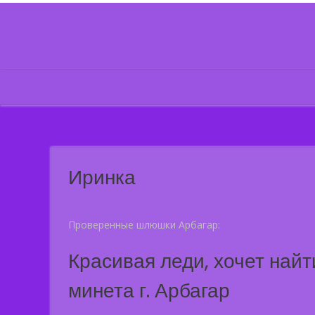
Skip
to
content
Иринка
Проверенные шлюшки Арбагар:
Красивая леди, хочет найт
минета г. Арбагар