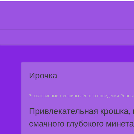
Skip
to
content
Ирочка
Эксклюзивные женщины лёгкого поведения Ровны
Привлекательная крошка, 
смачного глубокого минета