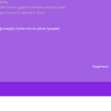
арищ.
вая пися я удивительная и интересная.
остного и горячего секса
фона(Доступен после регистрации)
Наденька