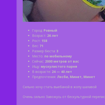
Город:
Ровный
Возраст:
26 лет
Рост:
158
Вес:
71
Размер бюста:
3
Место:
по мобильному
Сейчас:
2000 метров от вас
Ищу:
мускулистого парня
В возрасте:
24 — 40 лет
Предпочтения:
Лесби, Минет, Минет
Сильно хочу стать выебаной в жопу шалавой
Очень сильно Завожусь от бескультурной перепи