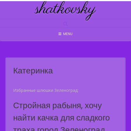
shatkovsky
Skip
to
content
MENU
Катеринка
Избранные шлюшки Зеленоград:
Стройная рабыня, хочу
найти качка для сладкого
траха город Зеленоград