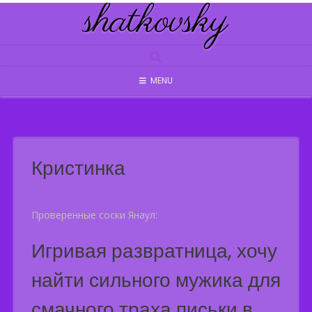
shatkovsky
Skip
to
content
MENU
Кристинка
Проверенные соски Янаул:
Игривая развратница, хочу
найти сильного мужика для
смачного траха письки в