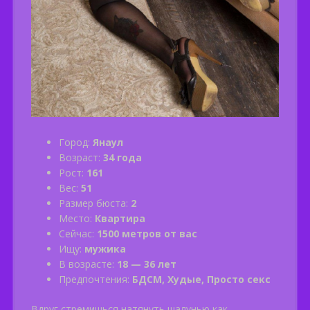
Город:
Янаул
Возраст:
34 года
Рост:
161
Вес:
51
Размер бюста:
2
Место:
Квартира
Сейчас:
1500 метров от вас
Ищу:
мужика
В возрасте:
18 — 36 лет
Предпочтения:
БДСМ, Худые, Просто секс
Вдруг стремишься натянуть шалунью как