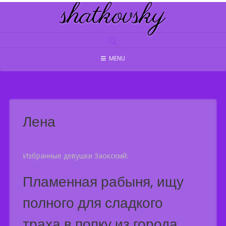
shatkovsky
Skip
to
content
MENU
Лена
Избранные девушки Заокскмй:
Пламенная рабыня, ищу
полного для сладкого
траха в попку из города