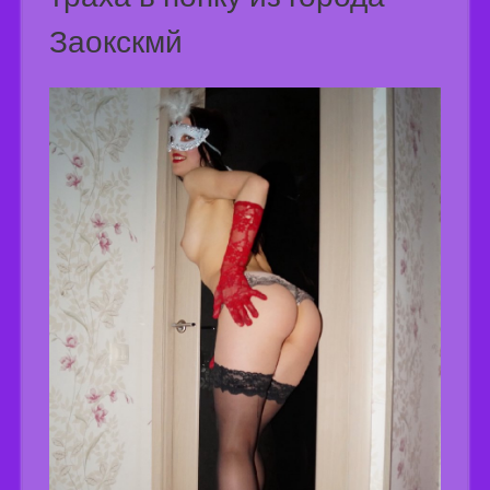
Заокскмй