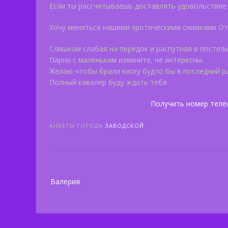
Если ты рассчитываешь доставлять удовольствие
Хочу меняться нашими эротическими снимками О
Слишком слабая на передок и распутная в постель
Парни с маленьким извините, не интересны.
Желаю чтобы брали киску будто бы в последний ра
Полный кавалер буду ждать тебя
Получить номер теле
АНКЕТЫ ГОРОДА
ЗАВОДСКОЙ
Post
Валерия
navigation