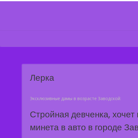
Skip
to
content
Лерка
Эксклюзивные дамы в возрасте Заводской:
Стройная девченка, хочет
минета в авто в городе За