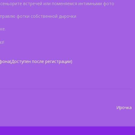
 сеньорите встречей или поменяемся интимными фото
тправлю фотки собственной дырочки
ке.
з!
фона(Доступен после регистрации)
Ирочка