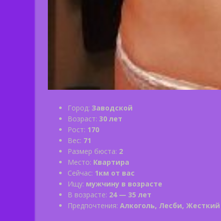
Город:
Заводской
Возраст:
30 лет
Рост:
170
Вес:
71
Размер бюста:
2
Место:
Квартира
Сейчас:
1км от вас
Ищу:
мужчину в возрасте
В возрасте:
24 — 35 лет
Предпочтения:
Алкоголь, Лесби, Жесткий