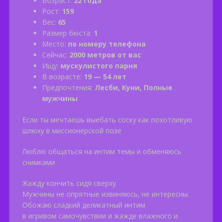
Возраст:
22 года
Рост:
159
Вес:
65
Размер бюста:
1
Место:
по номеру телефона
Сейчас:
2000 метров от вас
Ищу:
мускулистого парня
В возрасте:
19 — 54 лет
Предпочтения:
Лесби, Куни, Полные
мужчины
Если ты мечтаешь выебать соску как похотливую
шлюху в миссионерской позе
Люблю общаться на интим темы и обменяюсь
снимками
Жажду кончить сидя сверху.
Мужчины не опрятные извиняюсь, не интересны.
Обожаю сладкий деликатный интим
в игривом самочувствии и жажде влажного и