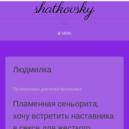
shatkovsky
Skip
to
content
MENU
Людмилка
Проверенные девченки Арсеньево:
Пламенная сеньорита,
хочу встретить наставника
в сексе для жесткого