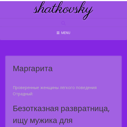
shatkovsky
Skip
to
content
MENU
Маргарита
Проверенные женщины лёгкого поведения
Отрадный:
Безотказная развратница,
ищу мужика для