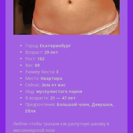
Город:
Екатеринбург
Возраст:
29 лет
Рост:
162
Вес:
69
Размер бюста:
3
Место:
Квартира
Сейчас:
2км от вас
Ищу:
мускулистого парня
В возрасте:
21 — 47 лет
Предпочтения:
Большой член, Девушки,
Ебля
Люблю чтобы трахали как распутную шалаву в
миссионерской позе