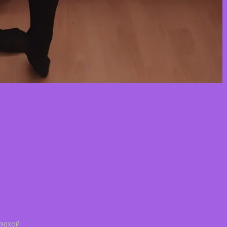
люхой