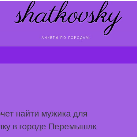
shatkovsky
АНКЕТЫ ПО ГОРОДАМ:
очет найти мужика для
пку в городе Перемышлк