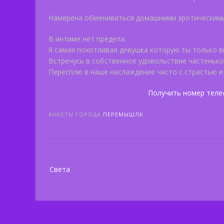
Намерена обмениваться домашними эротическими
В интиме нет предела.
Я самая похотливая девушка которую ты только в
Встречусь в собственное удовольствие частеньк
Пересплю в наше наслаждение часто с страстью и
Получить номер теле
АНКЕТЫ ГОРОДА
ПЕРЕМЫШЛК
Post
Света
navigation