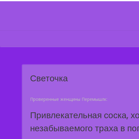
Skip
to
content
Светочка
Проверенные женщины Перемышлк:
Привлекательная соска, х
незабываемого траха в по