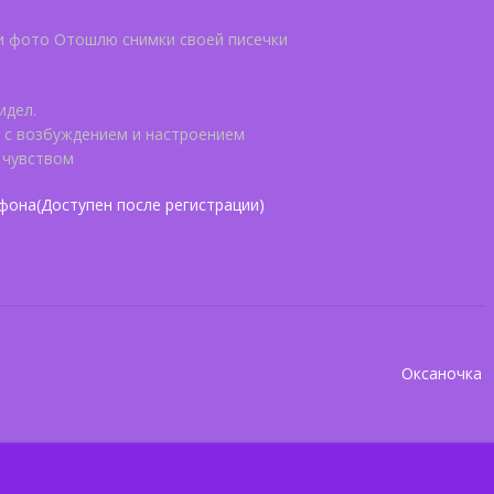
 фото Отошлю снимки своей писечки
идел.
о с возбуждением и настроением
 чувством
фона(Доступен после регистрации)
Оксаночка