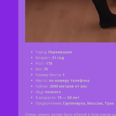
Город:
Перемышлк
Возраст:
31 год
Рост:
178
Вес:
75
Размер бюста:
1
Место:
по номеру телефона
Сейчас:
2000 метров от вас
Ищу:
полного
В возрасте:
19 — 58 лет
Предпочтения:
Групповуха, Массаж, Трах
Очень сильно желаю быть ебаной в позе раком ш