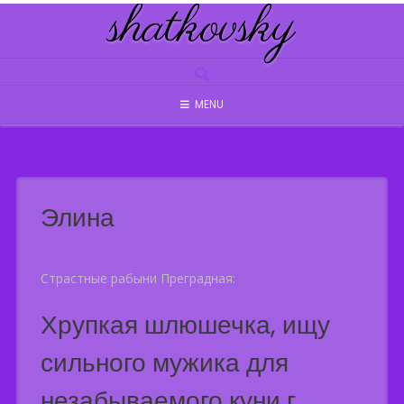
shatkovsky
Skip
to
content
MENU
Элина
Страстные рабыни Преградная:
Хрупкая шлюшечка, ищу
сильного мужика для
незабываемого куни г.