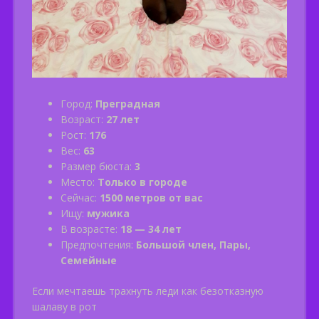
Город:
Преградная
Возраст:
27 лет
Рост:
176
Вес:
63
Размер бюста:
3
Место:
Только в городе
Сейчас:
1500 метров от вас
Ищу:
мужика
В возрасте:
18 — 34 лет
Предпочтения:
Большой член, Пары,
Семейные
Если мечтаешь трахнуть леди как безотказную
шалаву в рот